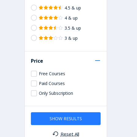
4.5 & up
4 & up
3.5 & up
3 & up
Price
Free Courses
Paid Courses
Only Subscription
SHOW RESULTS
Reset All